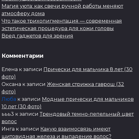
Магия уюта: как свечи ручной работы меняют
атмосферу дома
Что такое трихопигментация — современная
эстетическая процедура для кожи головы
Вред гаджетов для зрения
Комментарии
Елена
к записи
Прически для мальчика 8 лет (30
фото)
Оксана
к записи
Женская стрижка гаврош (32
фото)
Люба
к записи
Модные прически для мальчиков
10 лет (30 фото)
ььь3
к записи
Трендовый темно-пепельный цвет
волос
Инга
к записи
Какую взаимосвязь имеют
щитовидная железа и выпадение волос?