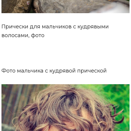
Прически для мальчиков с кудрявыми
волосами, фото
Фото мальчика с кудрявой прической