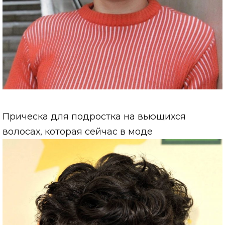
Прическа для подростка на вьющихся
волосах, которая сейчас в моде