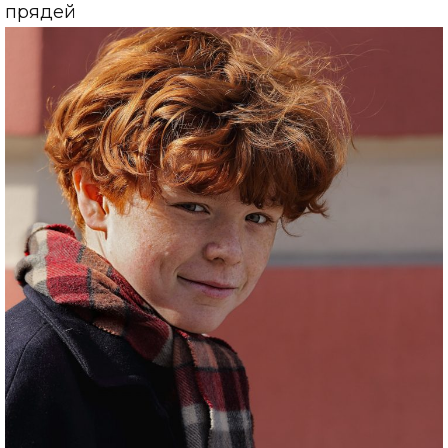
прядей