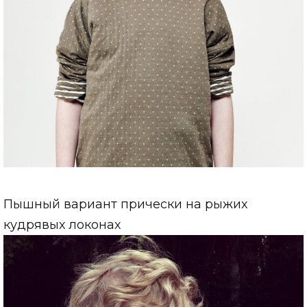
Пышный вариант прически на рыжих
кудрявых локонах