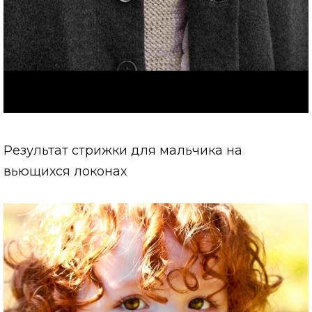
Результат стрижки для мальчика на
вьющихся локонах