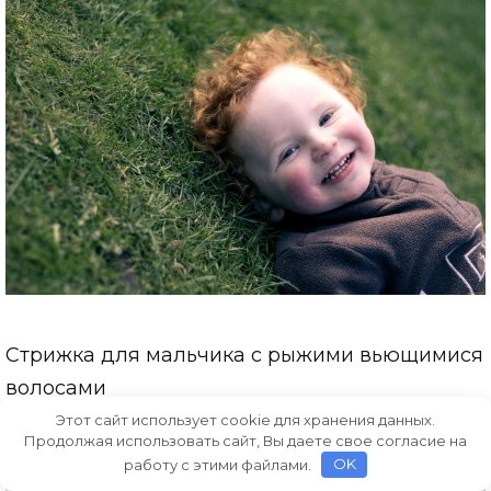
Стрижка для мальчика с рыжими вьющимися
волосами
Этот сайт использует cookie для хранения данных.
Продолжая использовать сайт, Вы даете свое согласие на
работу с этими файлами.
OK