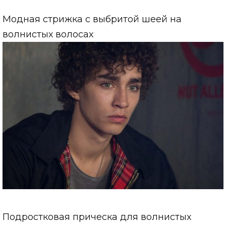
Модная стрижка с выбритой шеей на
волнистых волосах
Подростковая прическа для волнистых