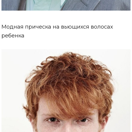
Модная прическа на вьющихся волосах
ребенка