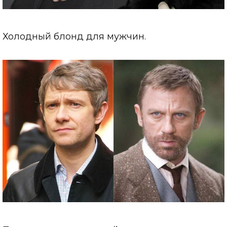
Холодный блонд для мужчин.