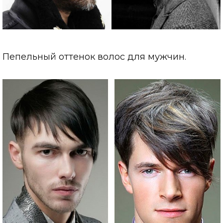
Пепельный оттенок волос для мужчин.