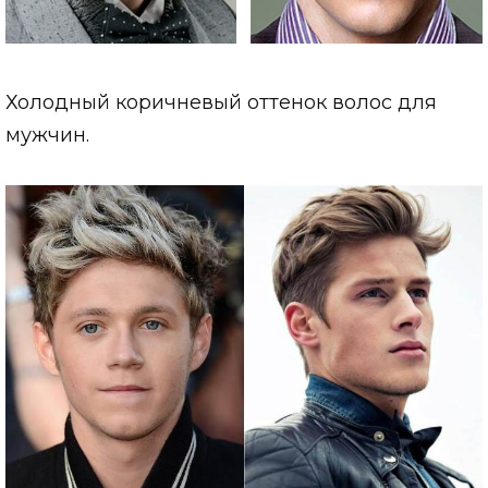
Холодный коричневый оттенок волос для
мужчин.