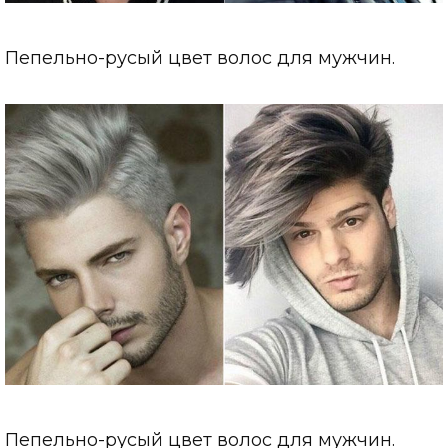
Пепельно-русый цвет волос для мужчин.
Пепельно-русый цвет волос для мужчин.