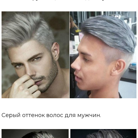
Серый оттенок волос для мужчин.