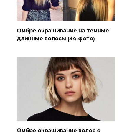
Омбре окрашивание на темные
длинные волосы (34 фото)
Омбре окрашивание волос с