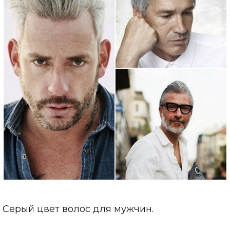
Серый цвет волос для мужчин.