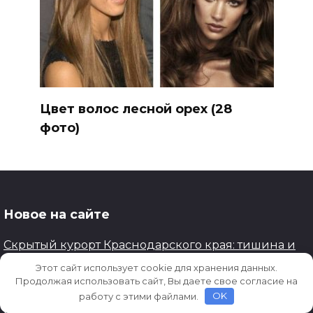
Цвет волос лесной орех (28
фото)
Новое на сайте
Скрытый курорт Краснодарского края: тишина и
чистое море
Этот сайт использует cookie для хранения данных.
Перманентный макияж бровей: что это, техники,
Продолжая использовать сайт, Вы даете свое согласие на
преимущества и особенности
работу с этими файлами.
OK
Магия уюта: как свечи ручной работы меняют