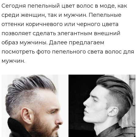
Сегодня пепельный цвет волос в моде, как
среди женщин, так и мужчин. Пепельные
оттенки коричневого или черного цвета
позволяет сделать элегантным внешний
образ мужчины. Далее предлагаем
посмотреть фото пепельного света волос для
мужчин.