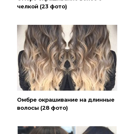
челкой (23 фото)
Омбре окрашивание на длинные
волосы (28 фото)