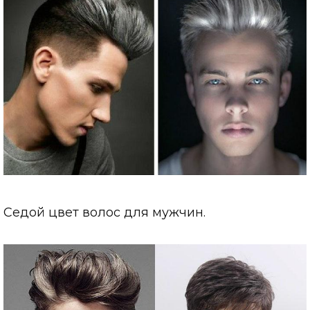
Седой цвет волос для мужчин.