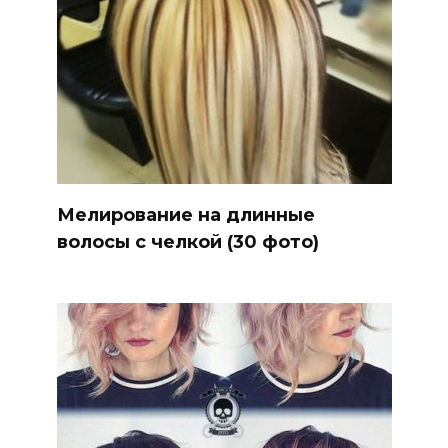
Мелирование на длинные
волосы с челкой (30 фото)