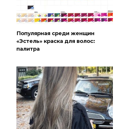
Популярная среди женщин
«Эстель» краска для волос:
палитра