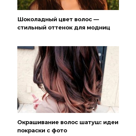
Шоколадный цвет волос —
стильный оттенок для модниц
Окрашивание волос шатуш: идеи
покраски с фото