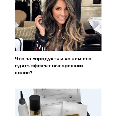
Что за «продукт» и «с чем его
едят» эффект выгоревших
волос?