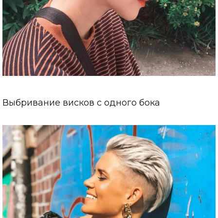
Выбривание висков с одного бока