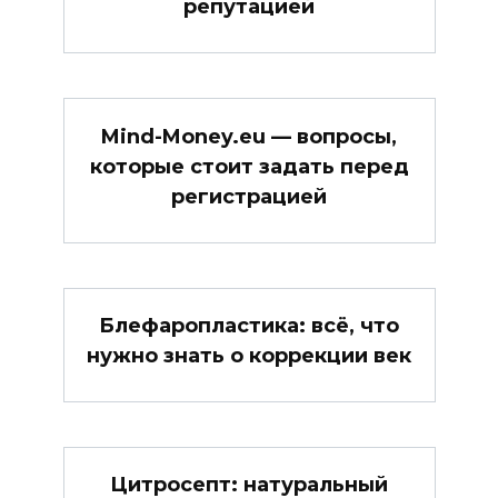
репутацией
Mind-Money.eu — вопросы,
которые стоит задать перед
регистрацией
Блефаропластика: всё, что
нужно знать о коррекции век
Цитросепт: натуральный