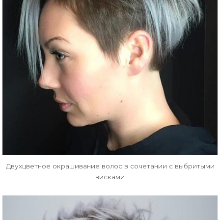
Двухцветное окрашивание волос в сочетании с выбритыми
висками