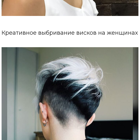
Креативное выбривание висков на женщинах