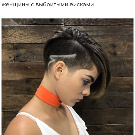
женщины с выбритыми висками