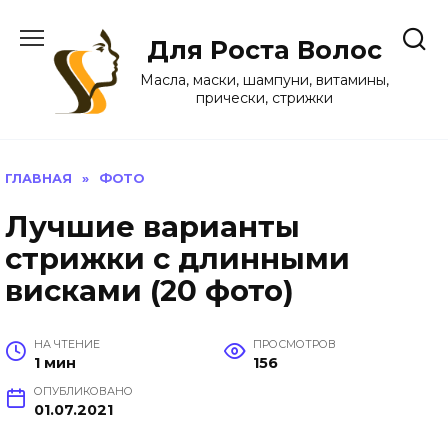
Перейти
к
Для Роста Волос
содержанию
Масла, маски, шампуни, витамины,
прически, стрижки
ГЛАВНАЯ
»
ФОТО
Лучшие варианты
стрижки с длинными
висками (20 фото)
НА ЧТЕНИЕ
ПРОСМОТРОВ
1 мин
156
ОПУБЛИКОВАНО
01.07.2021