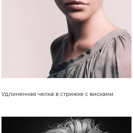
Удлиненная челка в стрижке с висками