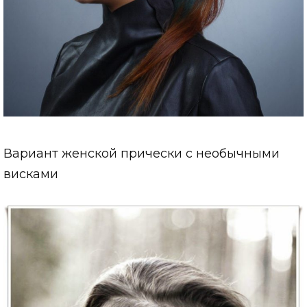
Вариант женской прически с необычными
висками