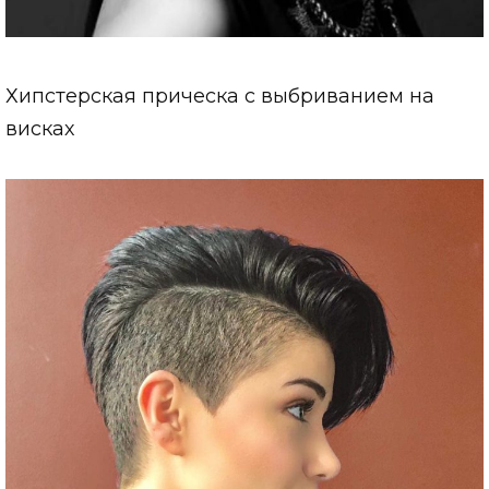
Хипстерская прическа с выбриванием на
висках