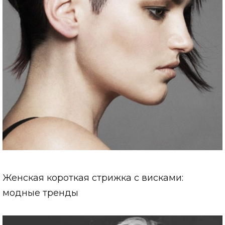
Женская короткая стрижка с висками:
модные тренды