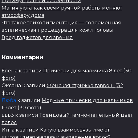
преимущества и особенности
Магия уюта: как свечи ручной работы меняют
атмосферу дома
Что такое трихопигментация — современная
эстетическая процедура для кожи головы
Вред гаджетов для зрения
Комментарии
Елена
к записи
Прически для мальчика 8 лет (30
фото)
Оксана
к записи
Женская стрижка гаврош (32
фото)
Люба
к записи
Модные прически для мальчиков
10 лет (30 фото)
ььь3
к записи
Трендовый темно-пепельный цвет
волос
Инга
к записи
Какую взаимосвязь имеют
щитовидная железа и выпадение волос?