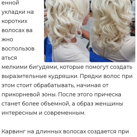
енной
укладки на
коротких
волосах ва
жно
воспользов
аться
мелкими бигудями, которые помогут создать
выразительные кудряшки. Прядки волос при
этом стоит обрабатывать, начиная от
прикорневой зоны. После этого прическа
станет более объемной, а образ женщины
интересным и современным.
Карвинг на длинных волосах создается при